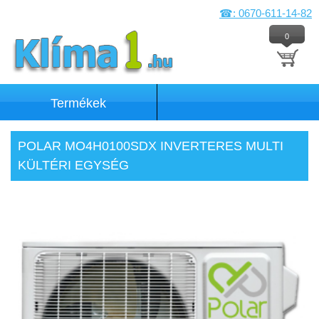
☎: 0670-611-14-82
0
Termékek
POLAR MO4H0100SDX INVERTERES MULTI
KÜLTÉRI EGYSÉG