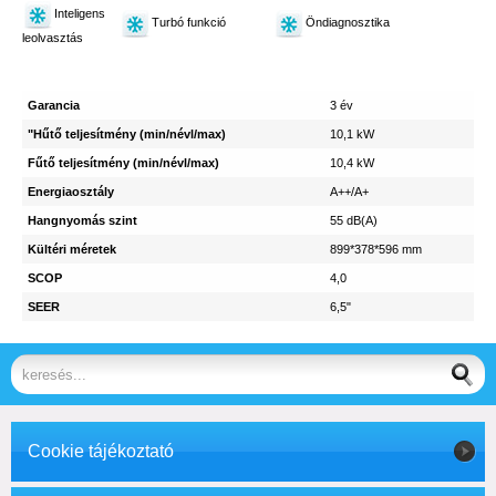
Inteligens
Turbó funkció
Öndiagnosztika
leolvasztás
Garancia
3 év
"Hűtő teljesítmény (min/névl/max)
10,1 kW
Fűtő teljesítmény (min/névl/max)
10,4 kW
Energiaosztály
A++/A+
Hangnyomás szint
55 dB(A)
Kültéri méretek
899*378*596 mm
SCOP
4,0
SEER
6,5"
Cookie tájékoztató