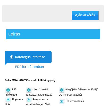
Ajánlatkérés
Leírás
Polar MO4H0100SDX multi kültéri egység
R32
Max. 4 beltéri
A legújabb G10 technológiájú
hűtőközeg
csatlakoztatható hozzá
DC Inverter vezérlés
Alaplemez
Kompresszor
Téli üzemeltetés
fűtés
terhelhetősége 150%