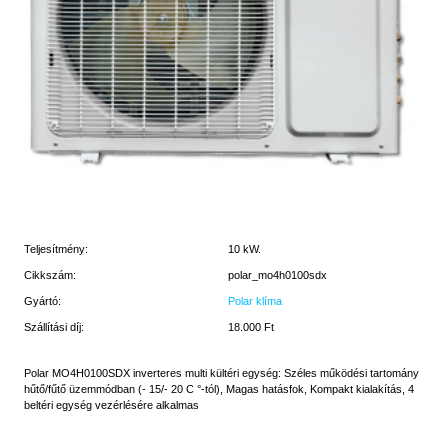
Teljesítmény:
10 kW.
Cikkszám:
polar_mo4h0100sdx
Gyártó:
Polar klíma
Szállítási díj:
18.000 Ft
Polar MO4H0100SDX inverteres multi kültéri egység: Széles működési tartomány
hűtő/fűtő üzemmódban (- 15/- 20 C °-tól), Magas hatásfok, Kompakt kialakítás, 4
beltéri egység vezérlésére alkalmas