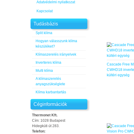
Adatvédelmi nyilatkozat
Kapcsolat
Tudásbázis
Split klíma
Hogyan válasszunk klíma
készüléket?
Klímaszerelés irányelvek
Inverteres klíma
Cascade Free M
CWHD18 inverter
Multi klíma
kültéri egység
A klímaszerelés
anyagszükséglete
Klíma karbantartás
Céginformációk
Thermonet Kft.
Cím: 1028 Budapest
Hidegkúti út 283.
Telefon: