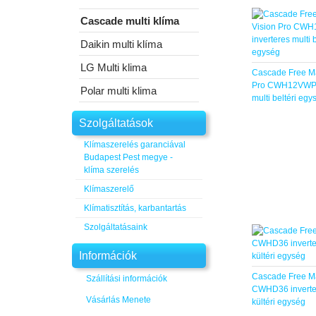
Cascade multi klíma
Daikin multi klíma
LG Multi klima
Cascade Free Ma
Pro CWH12VWP i
Polar multi klima
multi beltéri egy
Szolgáltatások
Klímaszerelés garanciával
Budapest Pest megye -
klíma szerelés
Klímaszerelő
Klímatisztítás, karbantartás
Szolgáltatásaink
Információk
Cascade Free M
Szállítási információk
CWHD36 inverter
Vásárlás Menete
kültéri egység