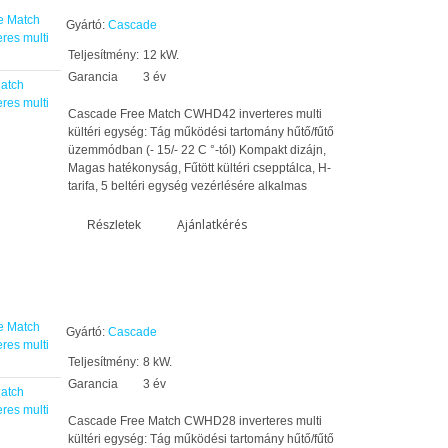
Gyártó:
Cascade
Teljesítmény:
12 kW.
Garancia
3 év
atch
res multi
Cascade Free Match CWHD42 inverteres multi
kültéri egység: Tág működési tartomány hűtő/fűtő
üzemmódban (- 15/- 22 C °-tól) Kompakt dizájn,
Magas hatékonyság, Fűtött kültéri csepptálca, H-
tarifa, 5 beltéri egység vezérlésére alkalmas
Ajánlatkérés
Részletek
Gyártó:
Cascade
Teljesítmény:
8 kW.
Garancia
3 év
atch
res multi
Cascade Free Match CWHD28 inverteres multi
kültéri egység: Tág működési tartomány hűtő/fűtő