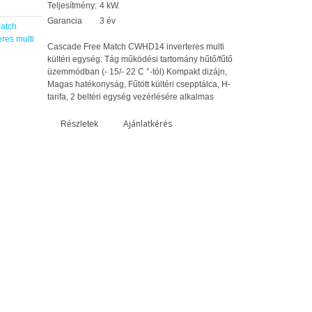
Teljesítmény:
4 kW.
Garancia
3 év
atch
res multi
Cascade Free Match CWHD14 inverteres multi
kültéri egység: Tág működési tartomány hűtő/fűtő
üzemmódban (- 15/- 22 C °-tól) Kompakt dizájn,
Magas hatékonyság, Fűtött kültéri csepptálca, H-
tarifa, 2 beltéri egység vezérlésére alkalmas
Ajánlatkérés
Részletek