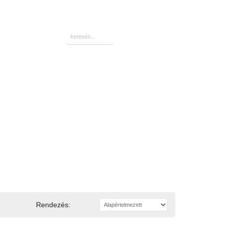
☎:0670-611-14-82
Rendezés: