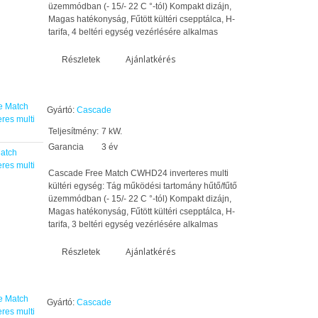
üzemmódban (- 15/- 22 C °-tól) Kompakt dizájn,
Magas hatékonyság, Fűtött kültéri csepptálca, H-
tarifa, 4 beltéri egység vezérlésére alkalmas
Ajánlatkérés
Részletek
Gyártó:
Cascade
Teljesítmény:
7 kW.
Garancia
3 év
atch
res multi
Cascade Free Match CWHD24 inverteres multi
kültéri egység: Tág működési tartomány hűtő/fűtő
üzemmódban (- 15/- 22 C °-tól) Kompakt dizájn,
Magas hatékonyság, Fűtött kültéri csepptálca, H-
tarifa, 3 beltéri egység vezérlésére alkalmas
Ajánlatkérés
Részletek
Gyártó:
Cascade