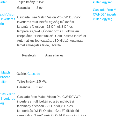
Teljesítmény:
5 kW.
Garancia
3 év
Cascade Free M
tch Vision
CWHD14 inverte
Cascade Free Match Vision Pro CWH18VWP
nverteres
kültéri egység
inverteres multi beltéri egység működési
ség
tartomány fűtésben - 22 C °-tól, 8 C °-os
temperálás, Wi-Fi, Öndiagnózis Fűtött kültéri
csepptálca, "I feel" funkció, Cold Plasma ionizátor
Automatikus leolvasztás, LED kijelző, Automata
lamellamozgatás fel-le, H-tarifa
Ajánlatkérés
Részletek
Gyártó:
Cascade
Teljesítmény:
2.5 kW.
Garancia
3 év
tch Vision
Cascade Free Match Vision Pro CWH09VWP
nverteres
inverteres multi beltéri egység működési
ség
tartomány fűtésben - 22 C °-tól, 8 C °-os
temperálás, Wi-Fi, Öndiagnózis Fűtött kültéri
csepptálca, "I feel" funkció, Cold Plasma ionizátor