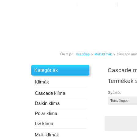
Főoldal
Vásárlás Menete
Kapcsol
Klíma
Kosár
0 árucikk
Ön itt jár:
Kezdőlap
Multi klímák
Cascade mult
>
>
Cascade mu
Kategóriák
Termékek s
Klímák
Cascade klíma
Gyártó:
Daikin klíma
Polar klima
LG klíma
Multi klímák