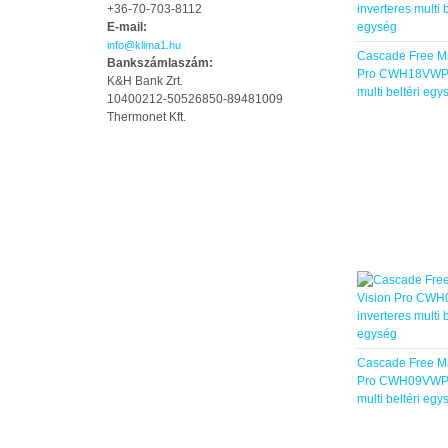
+36-70-703-8112
E-mail:
info@klima1.hu
Cascade Free Ma
Bankszámlaszám:
Pro CWH18VWP i
K&H Bank Zrt.
multi beltéri egy
10400212-50526850-89481009
Thermonet Kft.
Cascade Free Ma
Pro CWH09VWP i
multi beltéri egy