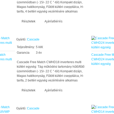
üzemmódban (- 15/- 22 C °-tól) Kompakt dizájn,
Magas hatékonyság, Fűtött kültéri csepptálca, H-
tarifa, 4 beltéri egység vezérlésére alkalmas
Ajánlatkérés
Részletek
Gyártó:
Cascade
Teljesítmény:
5 kW.
Garancia
3 év
atch
Cascade Free M
es multi
CWHD24 inverte
Cascade Free Match CWHD18 inverteres multi
kültéri egység
kültéri egység: Tág működési tartomány hűtő/fűtő
üzemmódban (- 15/- 22 C °-tól) Kompakt dizájn,
Magas hatékonyság, Fűtött kültéri csepptálca, H-
tarifa, 2 beltéri egység vezérlésére alkalmas
Ajánlatkérés
Részletek
Gyártó:
Cascade