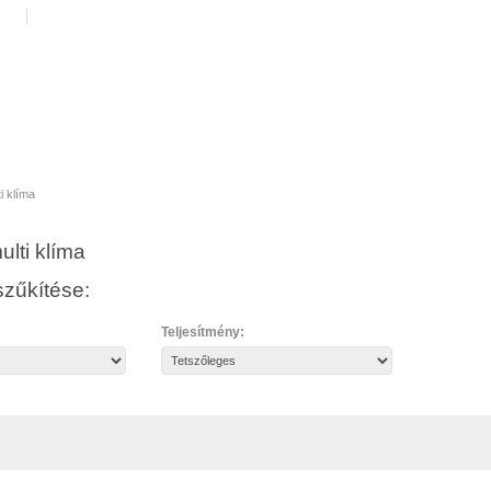
at
i klíma
lti klíma
zűkítése:
Teljesítmény: