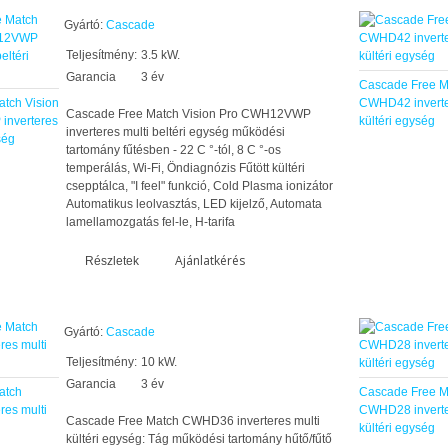
Gyártó:
Cascade
Teljesítmény:
3.5 kW.
Garancia
3 év
Cascade Free M
tch Vision
CWHD42 inverte
Cascade Free Match Vision Pro CWH12VWP
nverteres
kültéri egység
inverteres multi beltéri egység működési
ség
tartomány fűtésben - 22 C °-tól, 8 C °-os
temperálás, Wi-Fi, Öndiagnózis Fűtött kültéri
csepptálca, "I feel" funkció, Cold Plasma ionizátor
Automatikus leolvasztás, LED kijelző, Automata
lamellamozgatás fel-le, H-tarifa
Ajánlatkérés
Részletek
Gyártó:
Cascade
Teljesítmény:
10 kW.
Garancia
3 év
atch
Cascade Free M
es multi
CWHD28 inverte
Cascade Free Match CWHD36 inverteres multi
kültéri egység
kültéri egység: Tág működési tartomány hűtő/fűtő