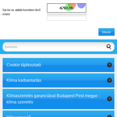
Írja be az alábbi keretben lévő
kódot:
Elküld
Cookie tájékoztató
Klíma karbantartás
Klímaszerelés garanciával Budapest Pest megye -
klíma szerelés