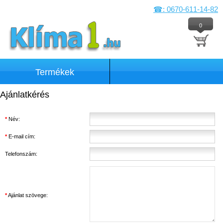
☎: 0670-611-14-82
0
Termékek
Ajánlatkérés
*
Név:
*
E-mail cím:
Telefonszám:
*
Ajánlat szövege: