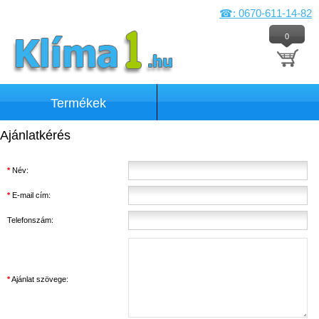
☎: 0670-611-14-82
0
Termékek
Ajánlatkérés
*
Név:
*
E-mail cím:
Telefonszám:
*
Ajánlat szövege: