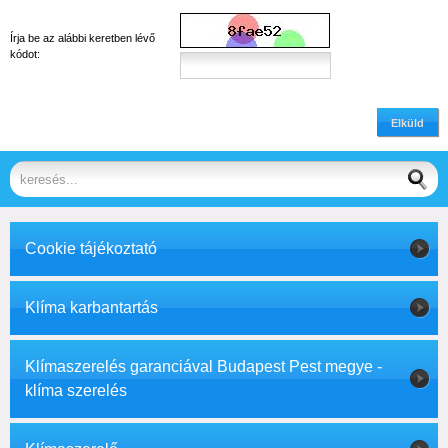
Írja be az alábbi keretben lévő
kódot:
Elküld
Cookie tájékoztató
Klíma karbantartás
Klímaszerelés garanciával Budapest Pest megye -
klíma szerelés